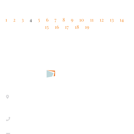
1
2
3
4
5
6
7
8
9
10
11
12
13
14
15
16
17
18
19
MADRID
Paseo de la Castellana 53, 1ª planta,
28046
+34 91 080 09 29