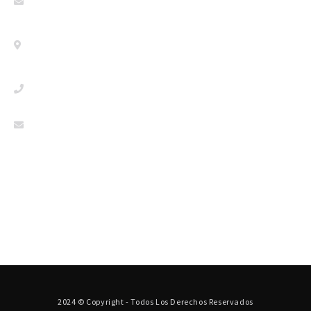
firstcontact@seegman.com
LISBOA
R. Latino Coelho 87 - 1050-134 Lisboa, Portugal
+351 213502500
firstcontact@seegman.com
Política de privacidad
Política de cookies
Aviso legal
2024 © Copyright - Todos Los Derechos Reservados