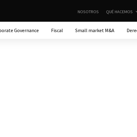
NOSOTROS
QUÉ HACEMOS
porate Governance
Fiscal
Small market M&A
Dere