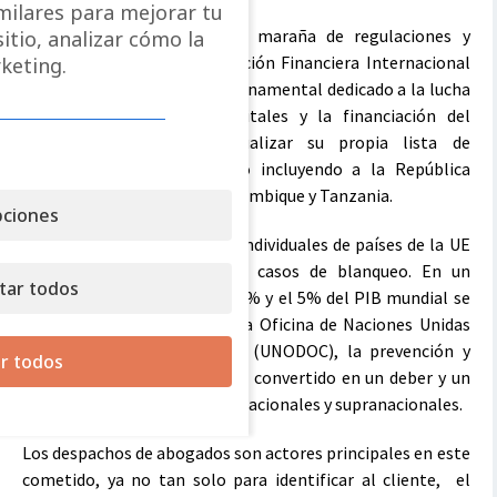
imilares para mejorar tu
Por si supiera a poco esta maraña de regulaciones y
itio, analizar cómo la
supervisores, el Grupo de Acción Financiera Internacional
keting.
(GAFI), organismo intergubernamental dedicado a la lucha
contra el blanqueo de capitales y la financiación del
terrorismo, acaba de actualizar su propia lista de
jurisdicciones de alto riesgo incluyendo a la República
Democrática del Congo, Mozambique y Tanzania.
ciones
Lo cierto es que empresas e individuales de países de la UE
han estado involucrados en casos de blanqueo. En un
tar todos
contexto en el que entre el 2% y el 5% del PIB mundial se
blanquea cada año – según la Oficina de Naciones Unidas
contra la Droga y el Delito (UNODOC), la prevención y
r todos
lucha contra el PBC/FT se ha convertido en un deber y un
objetivo de las instituciones nacionales y supranacionales.
Los despachos de abogados son actores principales en este
cometido, ya no tan solo para identificar al cliente, el