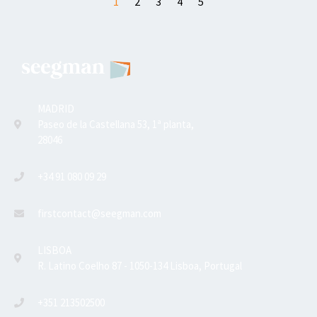
1
2
3
4
5
MADRID
Paseo de la Castellana 53, 1ª planta,
28046
+34 91 080 09 29
firstcontact@seegman.com
LISBOA
R. Latino Coelho 87 - 1050-134 Lisboa, Portugal
+351 213502500