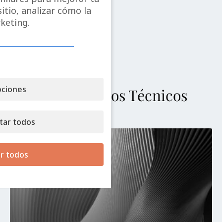
itio, analizar cómo la
keting.
ciones
Más Artículos Técnicos
tar todos
r todos