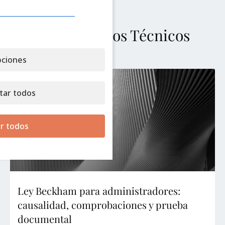
Más Artículos Técnicos
ciones
tar todos
r todos
Ley Beckham para administradores:
causalidad, comprobaciones y prueba
documental