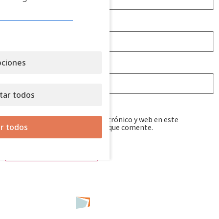
Correo electrónico
*
ciones
Web
tar todos
Guarda mi nombre, correo electrónico y web en este
r todos
navegador para la próxima vez que comente.