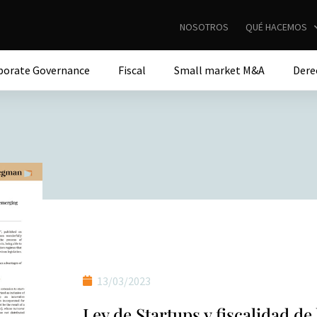
NOSOTROS
QUÉ HACEMOS
porate Governance
Fiscal
Small market M&A
Dere
13/03/2023
Ley de Startups y fiscalidad de 