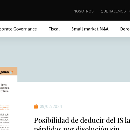
NOSOTROS
QUÉ HACEMOS
porate Governance
Fiscal
Small market M&A
Dere
09/02/2024
Posibilidad de deducir del IS l
pérdidas por disolución sin