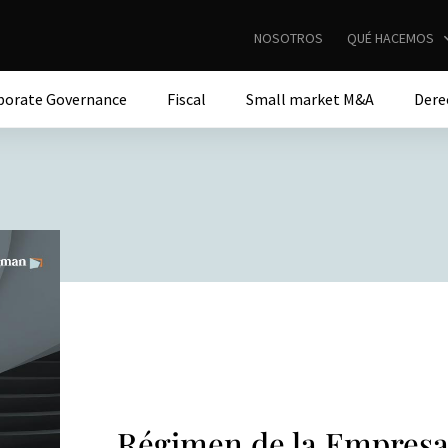
NOSOTROS
QUÉ HACEMOS
porate Governance
Fiscal
Small market M&A
Dere
Régimen de la Empres