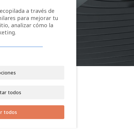
ecopilada a través de
milares para mejorar tu
tio, analizar cómo la
keting.
ciones
tar todos
r todos