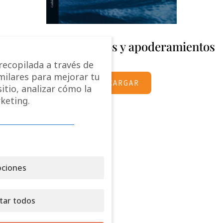
Servicios fiduciarios y apoderamientos
ecopilada a través de
imilares para mejorar tu
DESCARGAR
itio, analizar cómo la
keting.
ciones
tar todos
MADRID