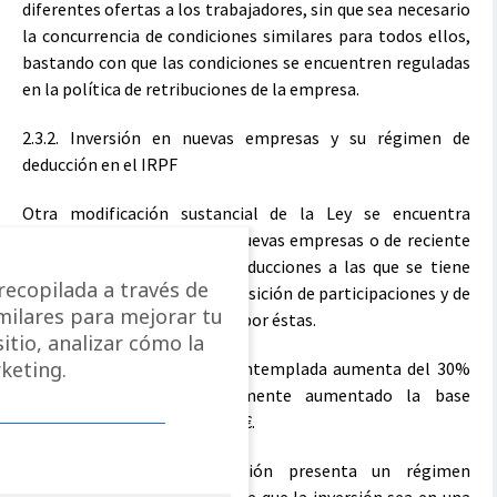
diferentes ofertas a los trabajadores, sin que sea necesario
la concurrencia de condiciones similares para todos ellos,
bastando con que las condiciones se encuentren reguladas
en la política de retribuciones de la empresa.
2.3.2. Inversión en nuevas empresas y su régimen de
deducción en el IRPF
Otra modificación sustancial de la Ley se encuentra
destinada a la inversión en nuevas empresas o de reciente
creación, modificando las deducciones a las que se tiene
ecopilada a través de
acceso con motivo de la adquisición de participaciones y de
imilares para mejorar tu
los rendimientos producidos por éstas.
itio, analizar cómo la
keting.
La deducción hasta ahora contemplada aumenta del 30%
al 50%, habiéndose igualmente aumentado la base
máxima de 60.000 € a 100.000 €.
Sin embargo, esta deducción presenta un régimen