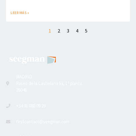
LEER MÁS »
1
2
3
4
5
MADRID
Paseo de la Castellana 53, 1ª planta,
28046
+34 91 080 09 29
firstcontact@seegman.com