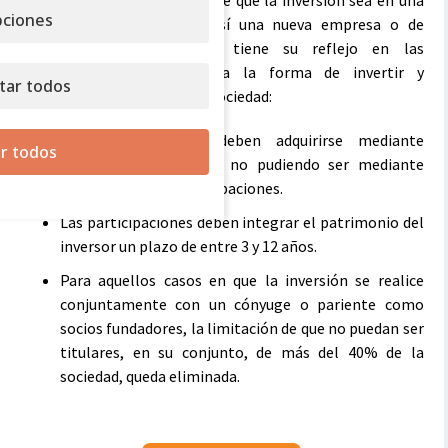
especial, ya que no se requiere que la inversión sea en una
ciones
empresa emergente, pero sí una nueva empresa o de
reciente creación, y esto tiene su reflejo en las
especialidades que presenta la forma de invertir y
tar todos
mantener la inversión en la sociedad:
Las participaciones deben adquirirse mediante
r todos
ampliación de capital, no pudiendo ser mediante
compraventa de participaciones.
Las participaciones deben integrar el patrimonio del
inversor un plazo de entre 3 y 12 años.
Para aquellos casos en que la inversión se realice
conjuntamente con un cónyuge o pariente como
socios fundadores, la limitación de que no puedan ser
titulares, en su conjunto, de más del 40% de la
sociedad, queda eliminada.