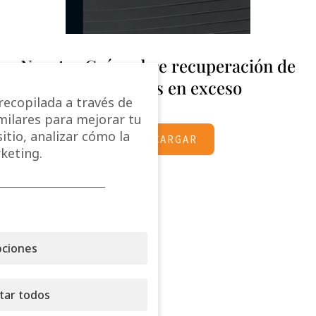
Nuestra Guía sobre recuperación de
retenciones en exceso
ecopilada a través de
imilares para mejorar tu
itio, analizar cómo la
DESCARGAR
keting.
ciones
tar todos