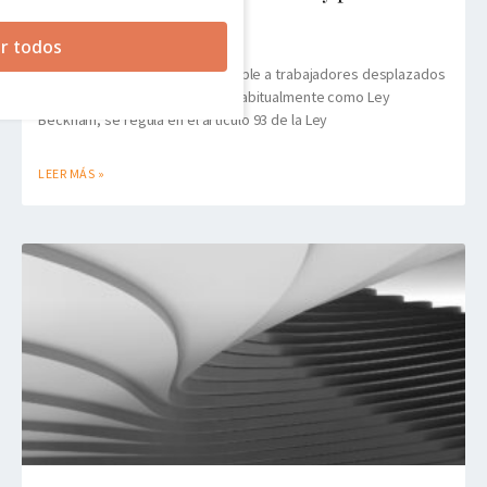
documental
r todos
El régimen fiscal especial aplicable a trabajadores desplazados
a territorio español, conocido habitualmente como Ley
Beckham, se regula en el artículo 93 de la Ley
LEER MÁS »