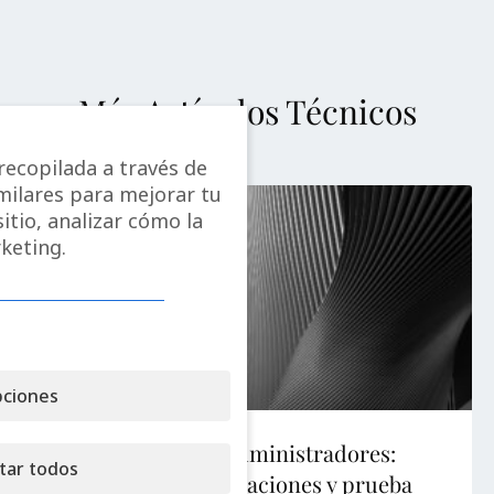
Más Artículos Técnicos
ecopilada a través de
imilares para mejorar tu
itio, analizar cómo la
keting.
ciones
Ley Beckham para administradores:
tar todos
causalidad, comprobaciones y prueba